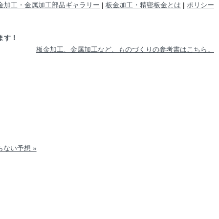
金加工・金属加工部品ギャラリー
|
板金加工・精密板金とは
|
ポリシー
ます！
板金加工、金属加工など、ものづくりの参考書はこちら。
らない予想 »