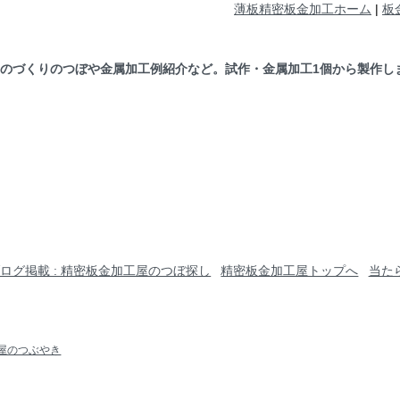
薄板精密板金加工ホーム
|
板
ものづくりのつぼや金属加工例紹介など。試作・金属加工1個から製作し
ブログ掲載 : 精密板金加工屋のつぼ探し
精密板金加工屋トップへ
当た
屋のつぶやき