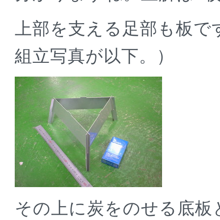
上部を支える足部も板で
組立写真が以下。）
その上に炭をのせる底板