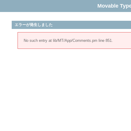
Movable Typ
エラーが発生しました
No such entry at lib/MT/App/Comments.pm line 851.