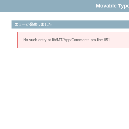
Movable Typ
エラーが発生しました
No such entry at lib/MT/App/Comments.pm line 851.