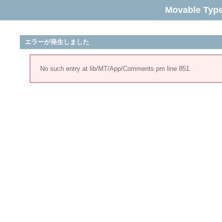
Movable Typ
エラーが発生しました
No such entry at lib/MT/App/Comments.pm line 851.